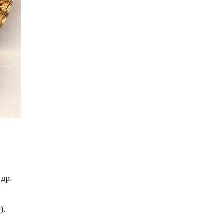
др.
).