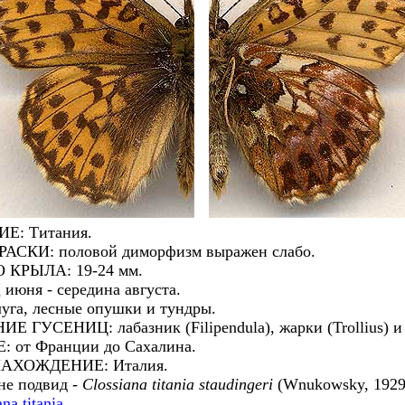
: Титания.
КИ: половой диморфизм выражен слабо.
КРЫЛА: 19-24 мм.
юня - середина августа.
га, лесные опушки и тундры.
ГУСЕНИЦ: лабазник (Filipendula), жарки (Trollius) и 
от Франции до Сахалина.
ХОЖДЕНИЕ: Италия.
не подвид -
Clossiana titania staudingeri
(Wnukowsky, 1929
na titania
.