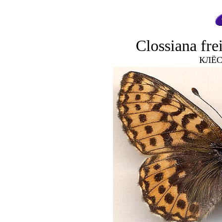
Clossiana fre
КЛЁ