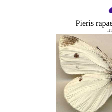
Pieris rapa
П