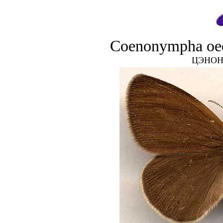
Coenonympha oedi
ЦЭНОН