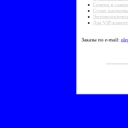
Семена и саже
Сухие насеком
Энтомологичес
Для VIP-клиен
Заказы по e-mail:
ole