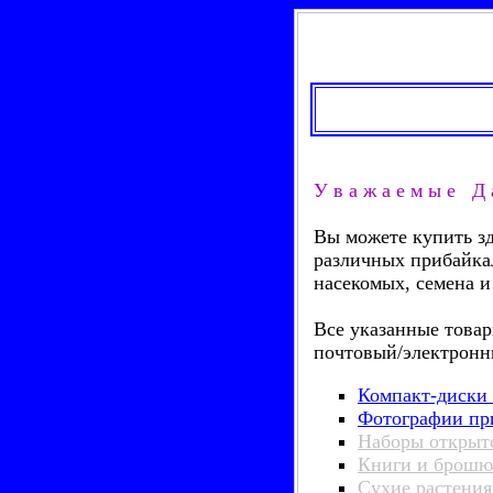
У в а ж а е м ы е Д 
Вы можете купить з
различных прибайка
насекомых, семена и
Все указанные това
почтовый/электронн
Компакт-диски 
Фотографии пр
Наборы открыто
Книги и брошю
Сухие растения