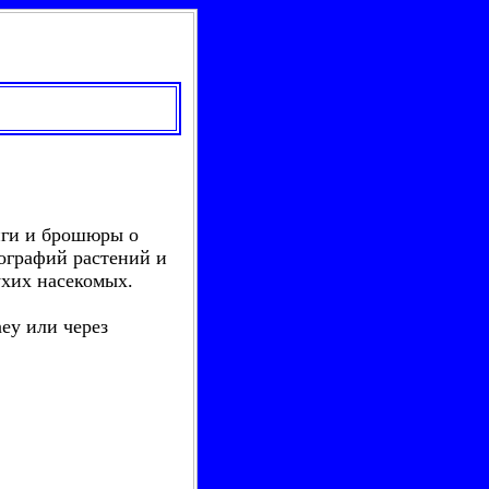
иги и брошюры о
ографий растений и
ухих насекомых.
ey или через