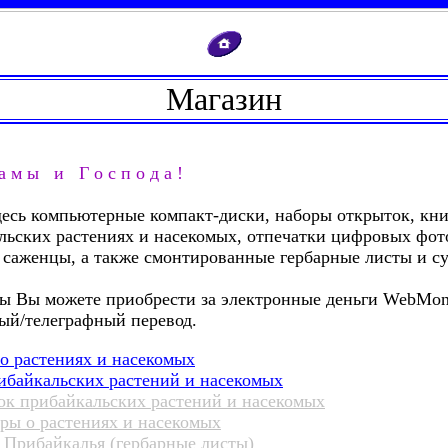
Магазин
а м ы и Г о с п о д а !
десь компьютерные компакт-диски, наборы открыток, кн
льских растениях и насекомых, отпечатки цифровых фот
 саженцы, а также смонтированные гербарные листы и с
ры Вы можете приобрести за электронные деньги WebMon
ый/телеграфный перевод.
о растениях и насекомых
ибайкальских растений и насекомых
к прибайкальских растений и насекомых
ры о растениях и насекомых
 Прибайкалья (гербарные листы)