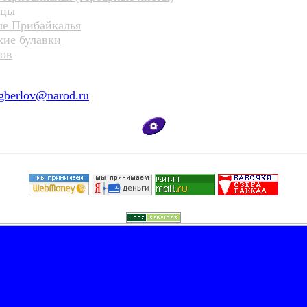
нцы
ые Прибайкалья
кие булавки
тов
gberlov@narod.ru