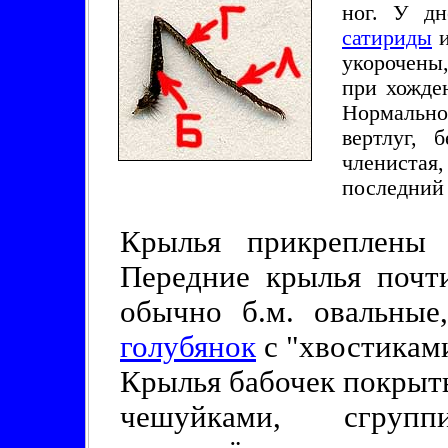
ног. У д
сатириды
и
укорочены
при хожде
Нормально 
вертлуг, б
членистая
последний 
Крылья прикреплены 
Передние крылья почт
обычно б.м. овальны
голубянок
с "хвостикам
Крылья бабочек покрыт
чешуйками, сгруп