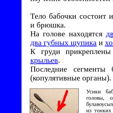
Тело бабочки состоит и
и брюшка.
На голове находятся
д
два губных щупика
и
хо
К груди прикреплен
крыльев
.
Последние сегменты
(копулятивные органы).
Усики ба
головы, 
булавоусых
из тонких