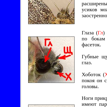
расширены
усиков мо
заостренн
Глаза (
Гл
)
по бокам
фасеток.
Губные щ
глаз.
Хоботок (
покоя он 
головы.
Ноги прик
имеют пар